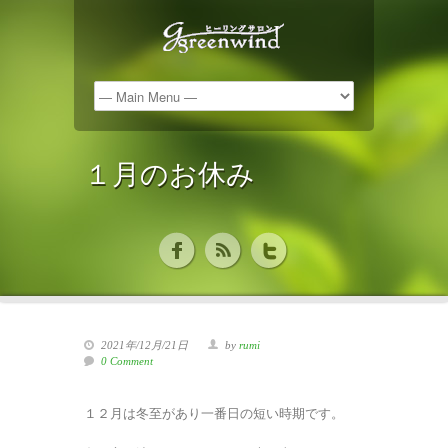
１月のお休み
2021年/12月/21日
by
rumi
0 Comment
１２月は冬至があり一番日の短い時期です。