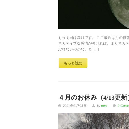
もう明日は満月です。 ここ最近は月の影
ネガティブな感情が強ければ、よりネガテ
ぶれないのかな、と […]
もっと読む
４月のお休み（4/13更新
2021年/3月/25日
by
rumi
0 Comm