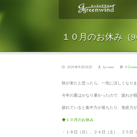
１０月のお休み（9/
2020年/9月/26日
by
rumi
0 Comm
秋が来たと思ったら、一気に涼しくなり
今年の夏はかなり暑かったので、疲れが
疲れていると集中力が落ちたり、免疫力
◆１０月のお休み
・１８日（日）、２４日（土）、２５日