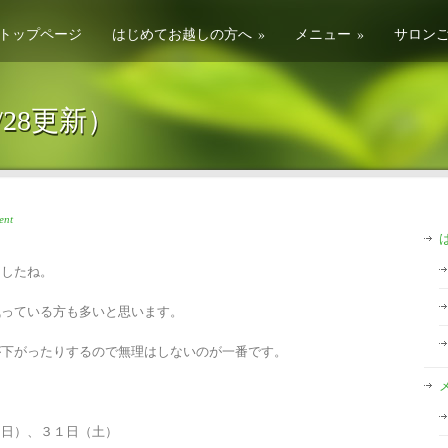
トップページ
はじめてお越しの方へ
»
メニュー
»
サロン
28更新）
ent
ましたね。
残っている方も多いと思います。
が下がったりするので無理はしないのが一番です。
（日）、３１日（土）