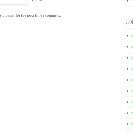
s browser for the next time I comment.
月
2
2
2
2
2
2
2
2
2