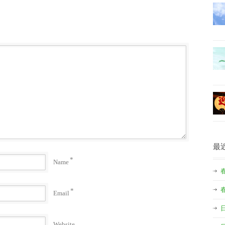
最
*
Name
*
Email
Website