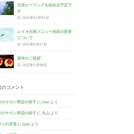
出張ヒーリングを始める予定で
す
2025年/12月/31日
レイキ伝授メニュー内容の変更
について
2025年/2月/17日
新年のご挨拶
2025年/1月/06日
近のコメント
春のサロン周辺の様子
に
rumi
より
春のサロン周辺の様子
に
丸山
より
日々の充電
に
rumi
より