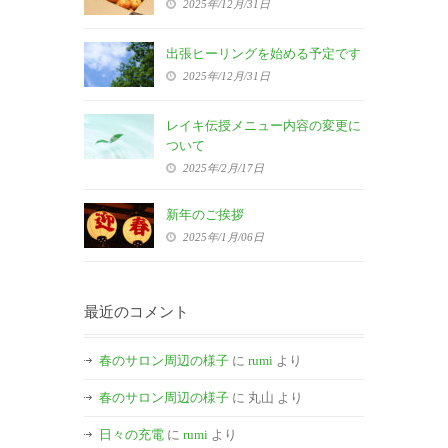
2025年/12月/31日
出張ヒーリングを始める予定です
2025年/12月/31日
レイキ伝授メニュー内容の変更に
ついて
2025年/2月/17日
新年のご挨拶
2025年/1月/06日
最近のコメント
春のサロン周辺の様子
に
rumi
より
春のサロン周辺の様子
に
丸山
より
日々の充電
に
rumi
より