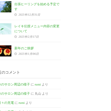
出張ヒーリングを始める予定で
す
2025年/12月/31日
レイキ伝授メニュー内容の変更
について
2025年/2月/17日
新年のご挨拶
2025年/1月/06日
近のコメント
春のサロン周辺の様子
に
rumi
より
春のサロン周辺の様子
に
丸山
より
日々の充電
に
rumi
より