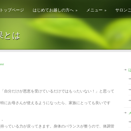
トップページ
はじめてお越しの方へ
»
メニュー
»
サロン
果とは
ent
も「自分だけが恩恵を受けているだけではもったいない！」と思って
。特にお母さんが使えるようになったら、家族にとっても良いです
・・
来持っている力が戻ってきます。身体のバランスが整うので、体調管