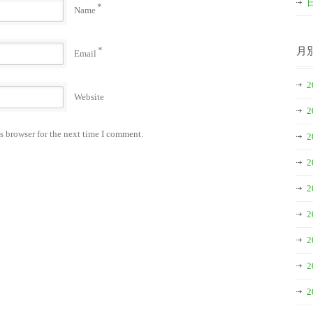
*
Name
*
月
Email
2
Website
2
s browser for the next time I comment.
2
2
2
2
2
2
2