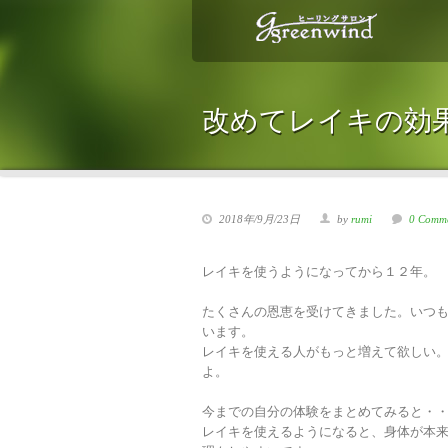
改めてレイキの効
2018年/9月/23日
by
rumi
0 Comm
レイキを使うようになってから１２年。
たくさんの恩恵を受けてきました。いつ
います。
レイキを使える人がもっと増えて欲しい
よ。
今までの自分の体験をまとめてみると・
レイキを使えるようになると、身体が本